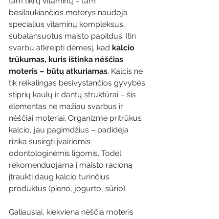
tam tikrų vitaminų – tam 
besilaukiančios moterys naudoja 
specialius vitaminų kompleksus, 
subalansuotus maisto papildus. Itin 
svarbu atkreipti dėmesį, kad 
kalcio 
trūkumas, kuris ištinka nėščias 
moteris – būtų atkuriamas
. Kalcis ne 
tik reikalingas besivystančios gyvybės 
stiprių kaulų ir dantų struktūrai – šis 
elementas ne mažiau svarbus ir 
nėščiai moteriai. Organizme pritrūkus 
kalcio, jau pagimdžius – padidėja 
rizika susirgti įvairiomis 
odontologinėmis ligomis. Todėl 
rekomenduojama į maisto racioną 
įtraukti daug kalcio turinčius 
produktus (pieno, jogurto, sūrio).
Galiausiai, kiekviena nėščia moteris 