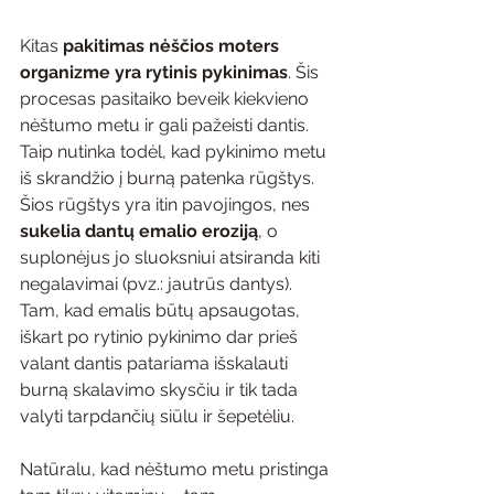
Kitas 
pakitimas nėščios moters 
organizme yra rytinis pykinimas
. Šis 
procesas pasitaiko beveik kiekvieno 
nėštumo metu ir gali pažeisti dantis. 
Taip nutinka todėl, kad pykinimo metu 
iš skrandžio į burną patenka rūgštys. 
Šios rūgštys yra itin pavojingos, nes 
sukelia dantų emalio eroziją
, o 
suplonėjus jo sluoksniui atsiranda kiti 
negalavimai (pvz.: jautrūs dantys). 
Tam, kad emalis būtų apsaugotas, 
iškart po rytinio pykinimo dar prieš 
valant dantis patariama išskalauti 
burną skalavimo skysčiu ir tik tada 
valyti tarpdančių siūlu ir šepetėliu.
Natūralu, kad nėštumo metu pristinga 