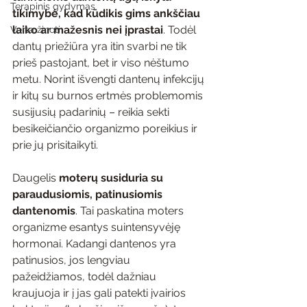
Terapinis gydymas
tikimybė, kad kūdikis gims ankščiau 
laiko ar mažesnis nei įprastai
. Todėl 
Verta žinoti
dantų priežiūra yra itin svarbi ne tik 
prieš pastojant, bet ir viso nėštumo 
metu. Norint išvengti dantenų infekcijų 
ir kitų su burnos ertmės problemomis 
susijusių padarinių – reikia sekti 
besikeičiančio organizmo poreikius ir 
prie jų prisitaikyti.
Daugelis 
moterų susiduria su 
paraudusiomis, patinusiomis 
dantenomis
. Tai paskatina moters 
organizme esantys suintensyvėję 
hormonai. Kadangi dantenos yra 
patinusios, jos lengviau 
pažeidžiamos, todėl dažniau 
kraujuoja ir į jas gali patekti įvairios 