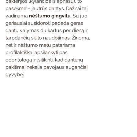
bakterijos (kylančios iš apnašų), to 
pasekmė – jautrūs dantys. Dažnai tai 
vadinama 
nėštumo gingvitu
. Su juo 
geriausiai susidoroti padeda geras 
dantų valymas du kartus per dieną ir 
tarpdančių siūlo naudojimas. Žinoma, 
net ir nėštumo metu patariama 
profilaktiškai apsilankyti pas 
odontologą ir įsitikinti, kad dantenų 
pakitimai nekelia pavojaus augančiai 
gyvybei.