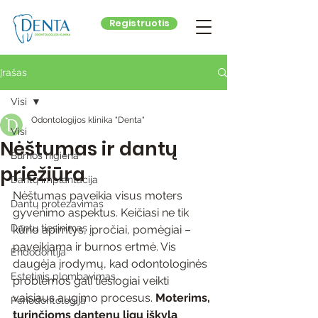
Registruotis
Įrašas
Visi
Odontologijos klinika "Denta"
Visi
Nėštumas ir dantų
Burnos higiena
priežiūra
Dantų implantacija
Nėštumas paveikia visus moters 
Dantų protezavimas
gyvenimo aspektus. Keičiasi ne tik 
Dantų tiesinimas
kūno apimtys, įpročiai, pomėgiai – 
paveikiama ir burnos ertmė. Vis 
Endodontija
daugėja įrodymų, kad odontologinės 
Estetinis plombavimas
problemos gali tiesiogiai veikti 
vaisiaus augimo procesus. 
Moterims, 
Periodontologija
turinčioms dantenų ligų iškyla 