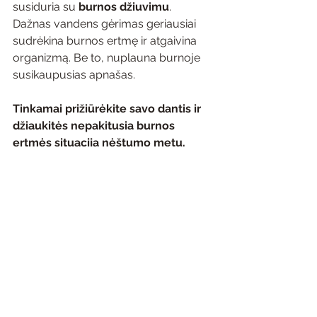
susiduria su 
burnos džiuvimu
. 
Dažnas vandens gėrimas geriausiai 
sudrėkina burnos ertmę ir atgaivina 
organizmą. Be to, nuplauna burnoje 
susikaupusias apnašas.
Tinkamai prižiūrėkite savo dantis ir 
džiaukitės nepakitusia burnos 
ertmės situacija nėštumo metu.
Burnos higiena