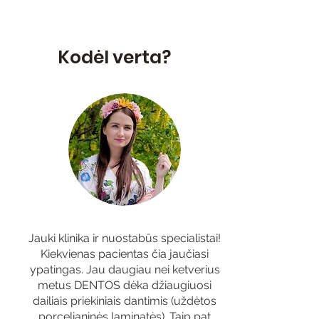
Kodėl verta?
Jauki klinika ir nuostabūs specialistai!
Kiekvienas pacientas čia jaučiasi
ypatingas. Jau daugiau nei ketverius
metus DENTOS dėka džiaugiuosi
dailiais priekiniais dantimis (uždėtos
porcelianinės laminatės). Taip pat