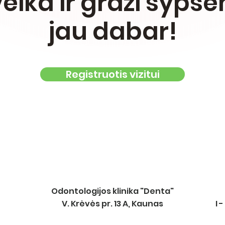
eika ir graži šyps
jau dabar!
Registruotis vizitui
Odontologijos klinika "Denta"
V. Krėvės pr. 13 A, Kaunas
I 