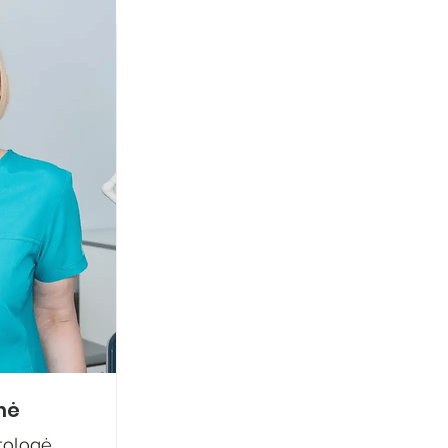
nė
tologė