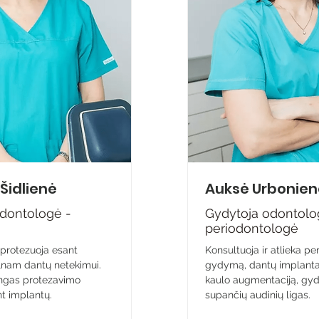
Šidlienė
Auksė Urbonien
dontologė -
Gydytoja odontolo
periodontologė
 protezuoja esant
Konsultuoja ir atlieka pe
ilnam dantų netekimui.
gydymą, dantų implantac
ingas protezavimo
kaulo augmentaciją, gy
t implantų.
supančių audinių ligas.