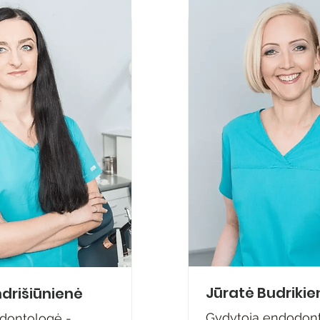
Jūratė Budrikie
ndrišiūnienė
Gydytoja endodon
dontologė -