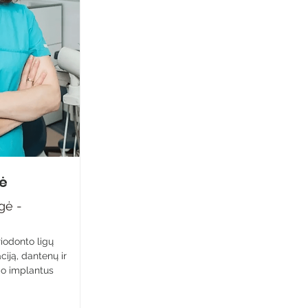
ė
gė -
riodonto ligų
iją, dantenų ir
do implantus