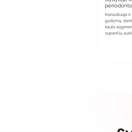
periodont
Konsultuoja ir
gydymą, dantų
kaulo augment
supančių audin