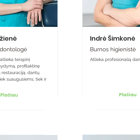
ržienė
Indrė Šimkonė
odontologė
Burnos higienistė
atlieka terapinį
Atlieka profesionalią dan
gydymą, profilaktinę
 restauraciją, dantų
ek suaugusiems, tiek ir
Plačiau
Plačiau