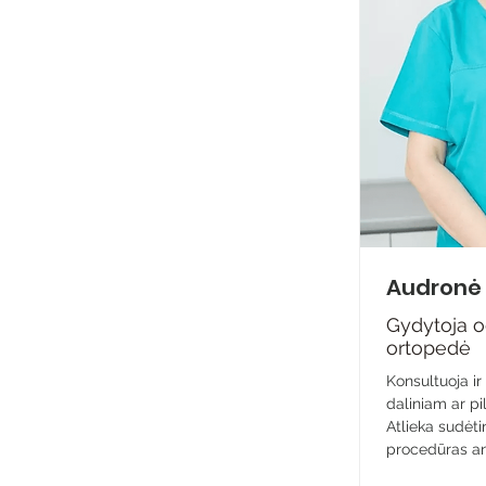
Audronė 
Gydytoja o
ortopedė
Konsultuoja ir
daliniam ar p
Atlieka sudėt
procedūras an