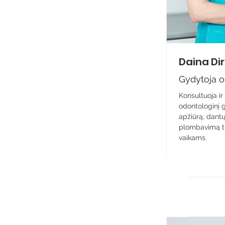
Daina Di
Gydytoja 
Konsultuoja ir 
odontologinį 
apžiūrą, dantų
plombavimą ti
vaikams.