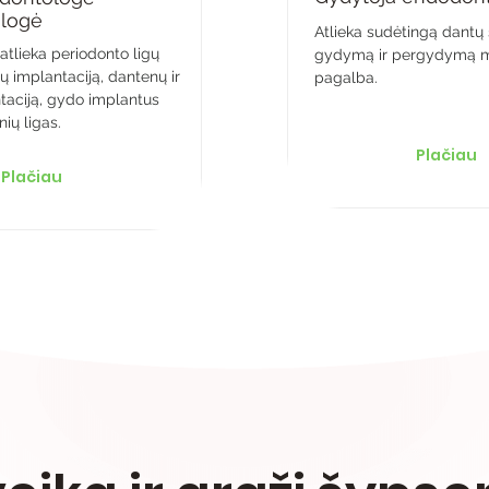
ologė
Atlieka sudėtingą dantų
 atlieka periodonto ligų
gydymą ir pergydymą m
 implantaciją, dantenų ir
pagalba.
aciją, gydo implantus
ių ligas.
Plačiau
Plačiau