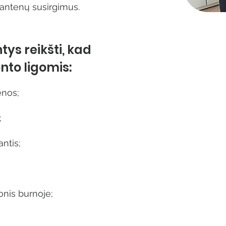
 dantenų susirgimus.
ntys reikšti, kad
nto ligomis:
enos;
;
ntis;
nis burnoje;