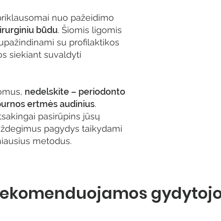
riklausomai nuo pažeidimo
irurginiu būdu
. Šiomis ligomis
upažindinami su profilaktikos
s siekiant suvaldyti
tomus,
nedelskite – periodonto
us burnos ertmės audinius
.
tsakingai pasirūpins jūsų
s uždegimus pagydys taikydami
niausius metodus.
ekomenduojamos gydytoj