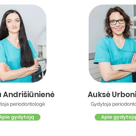
a Andrišiūnienė
Auksė Urbon
toja periodontologė
Gydytoja periodont
Apie gydytoją
Apie gydytoj