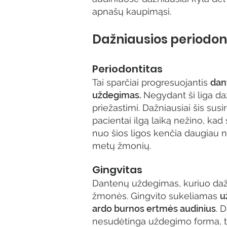
apnašų kaupimąsi.
Dažniausios periodont
Periodontitas
Tai sparčiai progresuojantis
dan
uždegimas.
Negydant ši liga d
priežastimi. Dažniausiai šis su
pacientai ilgą laiką nežino, ka
nuo šios ligos kenčia daugiau n
metų žmonių.
Gingvitas
Dantenų uždegimas, kuriuo daž
žmonės. Gingvito sukeliamas
u
ardo burnos ertmės audinius
. 
nesudėtinga uždegimo forma, ta