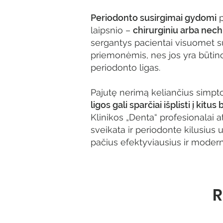
Periodonto susirgimai gydomi
p
laipsnio –
chirurginiu arba nech
sergantys pacientai visuomet s
priemonėmis, nes jos yra būtino
periodonto ligas.
Pajutę nerimą keliančius simp
ligos gali sparčiai išplisti į kit
Klinikos „Denta“ profesionalai a
sveikata ir periodonte kilusiu
pačius efektyviausius ir moder
R