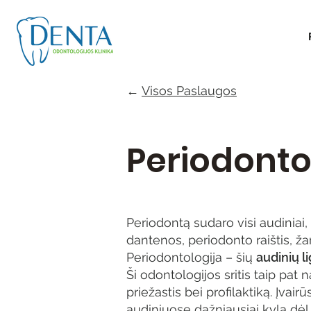
←
Visos Paslaugos
Periodonto
Periodontą sudaro visi audiniai,
dantenos, periodonto raištis, ža
Periodontologija – šių
audinių 
Ši odontologijos sritis taip pat 
priežastis bei profilaktiką. Įva
audiniuose dažniausiai kyla dėl