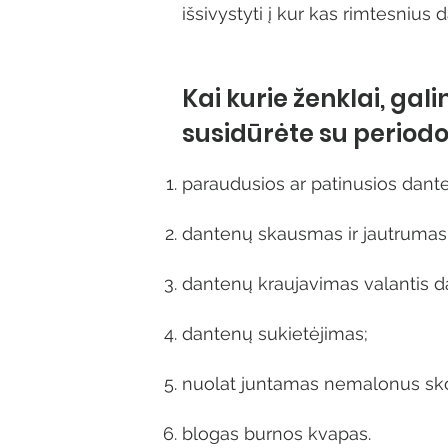
išsivystyti į kur kas rimtesnius
Kai kurie ženklai, gali
susidūrėte su periodo
paraudusios ar patinusios dant
dantenų skausmas ir jautrumas
dantenų kraujavimas valantis da
dantenų sukietėjimas;
nuolat juntamas nemalonus sko
blogas burnos kvapas.