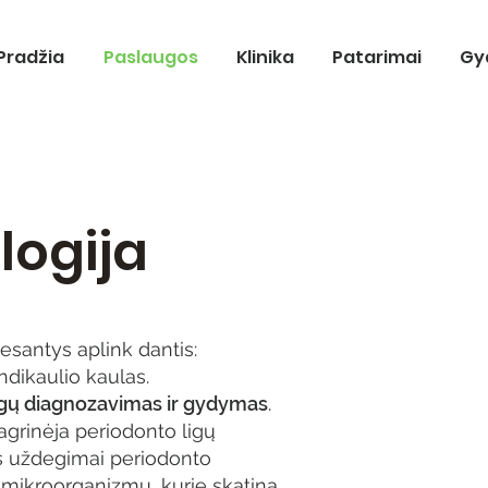
Pradžia
Paslaugos
Klinika
Patarimai
Gy
logija
 esantys aplink dantis:
ndikaulio kaulas.
ligų diagnozavimas ir gydymas
.
nagrinėja periodonto ligų
irūs uždegimai periodonto
 mikroorganizmų, kurie skatina