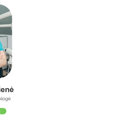
ienė
ologė
ą