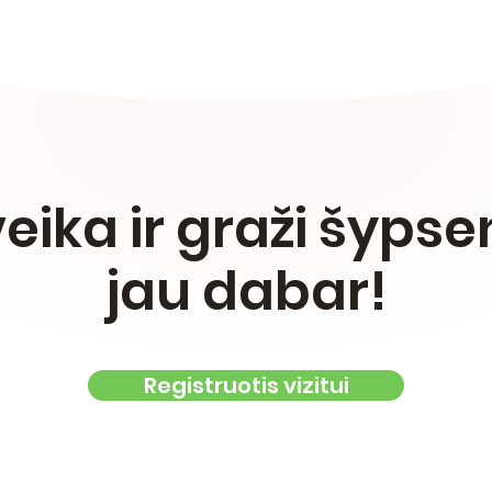
eika ir graži šyps
jau dabar!
Registruotis vizitui