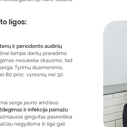
o ligos:
tenų ir periodonto audinių
ažnai tampa dantų praradimo
sirgimas nesukelia skausmo, tad
d serga. Tyrimų duomenimis,
ei 80 proc. vyresnių nei 30
nai serga jauno amžiaus
ždegimas ir infekcija pamažu
Dažniausiai gingvitas pasireiškia
čiau negydoma ši liga gali