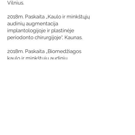
Vilnius.
2018m. Paskaita „Kaulo ir minkštųjų
audinių augmentacija
implantologijoje ir plastinėje
periodonto chirurgijoje“, Kaunas.
2018m. Paskaita „Biomedžiagos
kaulo ir minkštųjų audinių
augmentacijai. Mokslas ir praktinis
pritaikymas“, Kaunas.
2019m. „ITI Congress Ukraine“,
Kijevas.
2019m. Tarptautinis kongresas
„Odontologijos kompasas 2019“,
Druskininkai.
2019m. Konferencija „Aktualijos