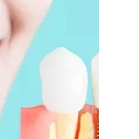
natūraliai priimami, nesukelia alerginių
reakcijų ir lengvai prigyja žandikaulio kau