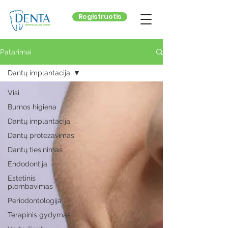
Registruotis
Patarimai
Dantų implantacija
Visi
Burnos higiena
Dantų implantacija
Dantų protezavimas
Dantų tiesinimas
Endodontija
Estetinis
plombavimas
Periodontologija
Terapinis gydymas