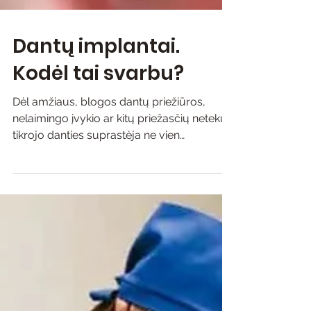
Dantų implantai.
Kodėl tai svarbu?
Dėl amžiaus, blogos dantų priežiūros,
nelaimingo įvykio ar kitų priežasčių netekus
tikrojo danties suprastėja ne vien
kramtymo kokybė....