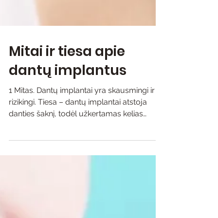
Mitai ir tiesa apie
dantų implantus
1 Mitas. Dantų implantai yra skausmingi ir
rizikingi. Tiesa – dantų implantai atstoja
danties šaknį, todėl užkertamas kelias
žandikaulio kaulo nykimui ir kitiems
patologiniams procesams, gresiantiems po
dantų netekimo. Jie gaminami iš
aukščiausios rūšies titano ir kitų kokybiškų
metalo lydinių, kurie yra biologiškai
suderinami su žmogaus organizmu. Dėl
šios priežasties implantai yra organizmo