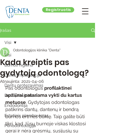
Registruotis
Įrašas
Visi
Odontologijos klinika "Denta"
Visi
Kada kreiptis pas
Burnos higiena
gydytoją odontologą?
Dantų implantacija
Atnaujinta:
2021-04-06
Dantų protezavimas
Pas odontologus 
profilaktinei 
apžiūrai patariama vykti du kartus 
Dantų tiesinimas
metuose
. Gydytojas odontologas 
Endodontija
patikrins dantų, dantenų ir bendrą 
Estetinis plombavimas
burnos ertmės būklę. Taip galite būti 
tikri, kad Jūsų burnoje viskas klostosi 
Periodontologija
gerai ir nėra grėsmių, susijusių su 