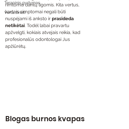
Terapinis gydymas
rimtomis dantų ligomis. Kita vertus, 
kartais simptomai negali būti 
Verta žinoti
nuspėjami iš anksto ir 
prasideda 
netikėtai
. Todėl labai pravartu 
apžvelgti, kokiais atvejais reikia, kad 
profesionalūs odontologai Jus 
apžiūrėtų.
Blogas burnos kvapas