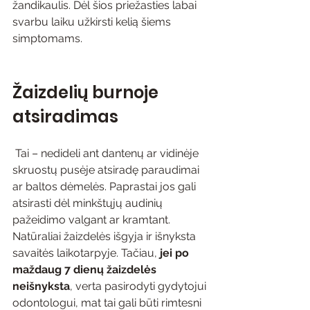
žandikaulis. Dėl šios priežasties labai 
svarbu laiku užkirsti kelią šiems 
simptomams.
Žaizdelių burnoje 
atsiradimas
 Tai – nedideli ant dantenų ar vidinėje 
skruostų pusėje atsiradę paraudimai 
ar baltos dėmelės. Paprastai jos gali 
atsirasti dėl minkštųjų audinių 
pažeidimo valgant ar kramtant. 
Natūraliai žaizdelės išgyja ir išnyksta 
savaitės laikotarpyje. Tačiau, 
jei po 
maždaug 7 dienų žaizdelės 
neišnyksta
, verta pasirodyti gydytojui 
odontologui, mat tai gali būti rimtesni  