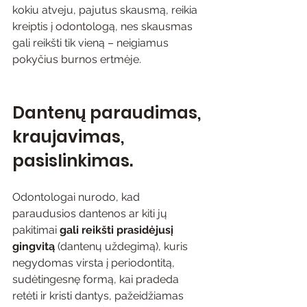
kokiu atveju, pajutus skausmą, reikia 
kreiptis į odontologą, nes skausmas 
gali reikšti tik vieną – neigiamus 
pokyčius burnos ertmėje.
Dantenų paraudimas, 
kraujavimas, 
pasislinkimas. 
Odontologai nurodo, kad 
paraudusios dantenos ar kiti jų 
pakitimai 
gali reikšti prasidėjusį 
gingvitą
 (dantenų uždegimą), kuris 
negydomas virsta į periodontitą, 
sudėtingesnę formą, kai pradeda 
retėti ir kristi dantys, pažeidžiamas 