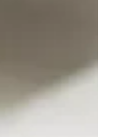
reguliariai lankytis odontologo kabinete.
Kaip dar galima iš anksto užkirst