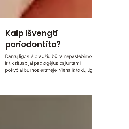
Kaip išvengti
periodontito?
Dantų ligos iš pradžių būna nepastebimos
ir tik situacijai pablogėjus pajuntami
pokyčiai burnos ertmėje. Viena iš tokių ligų
yra periodontitas. Pradinėje stadijoje jis
nesukelia skausmo, pacientai tik vėliau
pajaučia nežymius simptomus – dantenų
kraujavimą, padidėjusį dantų paslankumą,
dantų padėties pakitimą ar „išilgėjimą“.
Pastebėti dantų būklės pablogėjimą
pačiam dažnai būna sudėtinga, todėl verta