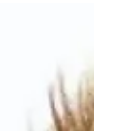
žmonių, sulaukusių 18 metų, jau galima
pastebėti periodonto ligų požymius, o virš
35 metu- net 75% serga periodonto ligomis.
Dažniausiai šios ligos prasideda be
skausmo, ir tik gydytojas odontologas,
odontologas- periodontologas ar burnos
higienistas gali jas pastebėti apžiūros metu.
Šias ligas nagrinėjanti sritis vadinama
periodontologija. Dantį supantys audi