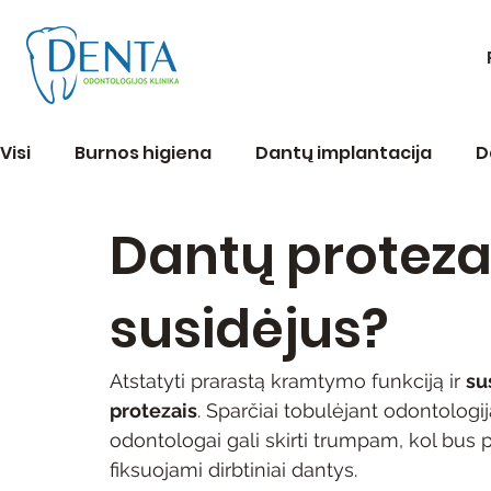
Visi
Burnos higiena
Dantų implantacija
D
Dantų protezai:
Endodontija
Estetinis plombavimas
Peri
susidėjus?
Verta žinoti
Atstatyti prarastą kramtymo funkciją ir 
su
protezais
. Sparčiai tobulėjant odontologija
odontologai gali skirti trumpam, kol bus
fiksuojami dirbtiniai dantys. 