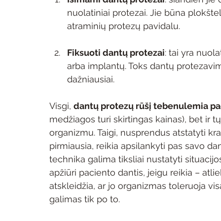
nuolatiniai protezai. Jie būna plokštel
atraminių protezų pavidalu.
Fiksuoti dantų protezai
: tai yra nuol
arba implantų. Toks dantų protezavi
dažniausiai.
Visgi, 
dantų protezų rūšį tebenulemia pa
medžiagos turi skirtingas kainas), bet 
organizmu. Taigi, nusprendus atstatyti kra
pirmiausia, reikia apsilankyti pas savo da
technika galima tiksliai nustatyti situaci
apžiūri paciento dantis, jeigu reikia – atlie
atskleidžia, ar jo organizmas toleruoja 
galimas tik po to.