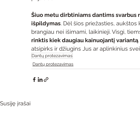
Šiuo metu dirbtiniams dantims svarbus ne 
išpildymas
. Dėl šios priežasties, aukšto
brangiau nei išimami, laikinieji. Visgi, tiems
rinktis kiek daugiau kainuojantį variantą
atsipirks ir džiugins Jus ar aplinkinius sve
Dantų protezavimas
Dantų protezavimas
Susiję įrašai