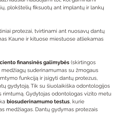
ių, plokštelių fiksuotų ant implantų ir lankų 
atiniai protezai, tvirtinami ant nuosavų dantų 
mas Kaune ir kituose miestuose atliekamas 
ciento finansinės galimybės
 (skirtingos 
ir tų medžiagų suderinamumas su žmogaus 
mtymo funkciją ir įsigyti dantų protezus, 
ntų gydytoją. Tik su šiuolaikiška odontologijos 
jos rimtumą. Gydytojas odontologas vizito metu 
ka 
biosuderinamumo testus
, kurie 
visas medžiagas. Dantų gydymas protezais 