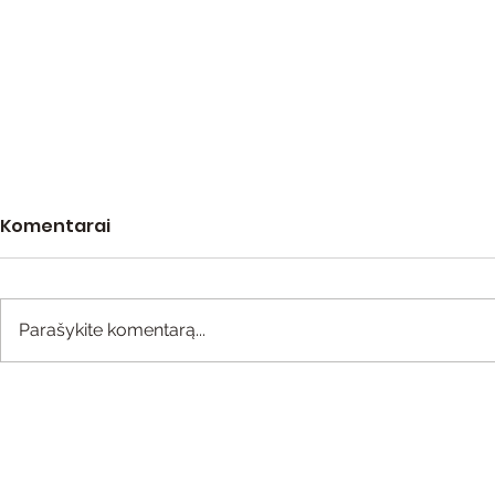
Komentarai
Parašykite komentarą...
Dantų protezai ir
Fiksuotų 
protezavimas. Kada
turėtojam
taikytina?