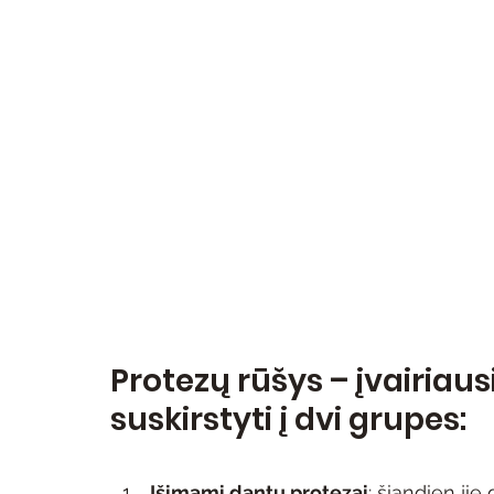
Protezų rūšys – įvairiaus
suskirstyti į dvi grupes:
Išimami dantų protezai
: šiandien ji