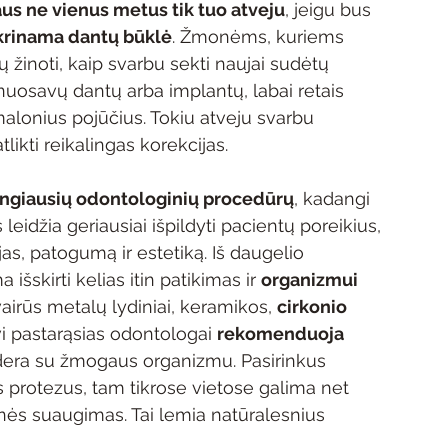
us ne vienus metus tik tuo atveju
, jeigu bus 
tikrinama dantų būklė
. Žmonėms, kuriems 
 žinoti, kaip svarbu sekti naujai sudėtų 
 nuosavų dantų arba implantų, labai retais 
malonius pojūčius. Tokiu atveju svarbu 
likti reikalingas korekcijas.
ngiausių odontologinių procedūrų
, kadangi 
džia geriausiai išpildyti pacientų poreikius, 
as, patogumą ir estetiką. Iš daugelio 
skirti kelias itin patikimas ir 
organizmui 
įvairūs metalų lydiniai, keramikos, 
cirkonio 
vi pastarąsias odontologai 
rekomenduoja
dera su žmogaus organizmu. Pasirinkus 
 protezus, tam tikrose vietose galima net 
vinės suaugimas. Tai lemia natūralesnius 