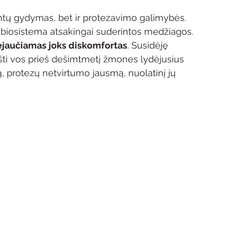
antų gydymas, bet ir protezavimo galimybės. 
iosistema atsakingai suderintos medžiagos. 
ejaučiamas joks diskomfortas
. Susidėję 
ti vos prieš dešimtmetį žmones lydėjusius 
 protezų netvirtumo jausmą, nuolatinį jų 