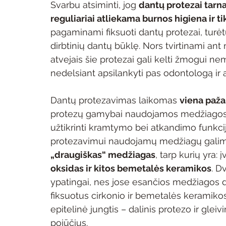
Svarbu atsiminti, jog 
dantų protezai tarna
reguliariai atliekama burnos higiena ir 
pagaminami fiksuoti dantų protezai, turėtų
dirbtinių dantų būklę. Nors tvirtinami ant
atvejais šie protezai gali kelti žmogui ne
nedelsiant apsilankyti pas odontologą ir at
Dantų protezavimas laikomas 
viena paža
protezų gamybai naudojamos medžiagos lei
užtikrinti kramtymo bei atkandimo funkcij
protezavimui naudojamų medžiagų galima iš
„draugiškas“ medžiagas
, tarp kurių yra: 
oksidas ir kitos bemetalės keramikos
. D
ypatingai, nes jose esančios medžiagos 
fiksuotus cirkonio ir bemetalės keramikos
epitelinė jungtis – dalinis protezo ir glei
pojūčius.