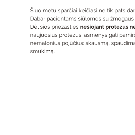
Šiuo metu sparčiai keičiasi ne tik pats d
Dabar pacientams siūlomos su žmogaus b
Dėl šios priežasties 
nešiojant protezus n
naujuosius protezus, asmenys gali pamirš
nemalonius pojūčius: skausmą, spaudimą,
smukimą.