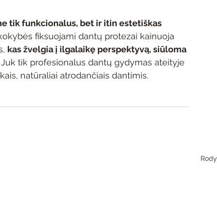
tik funkcionalus, bet ir itin estetiškas 
s kokybės fiksuojami dantų protezai kainuoja 
, 
kas žvelgia į ilgalaikę perspektyvą, siūloma 
. Juk tik profesionalus dantų gydymas ateityje 
ikais, natūraliai atrodančiais dantimis.
Rodyt