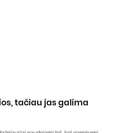
ios, tačiau jas galima 
e dažniausiai naudojami tol, kol gaminami 