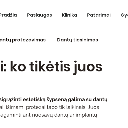
Pradžia
Paslaugos
Klinika
Patarimai
Gy
antų protezavimas
Dantų tiesinimas
 ko tikėtis juos
odontologija
Terapinis gydymas
sigrąžinti estetišką šypseną galima su dantų 
i, išimami protezai tapo tik laikinais. Juos 
 pagaminti ant nuosavų dantų ar implantų 