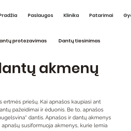
Pradžia
Paslaugos
Klinika
Patarimai
Gy
antų protezavimas
Dantų tiesinimas
 dantų akmenų
odontologija
Terapinis gydymas
s ertmės priešų. Kai apnašos kaupiasi ant 
dantų pažeidimai ir ėduonis. Be to, apnašos 
„nugelsvina“ dantis. Apnašos ir dantų akmenys 
tų apnašų susiformuoja akmenys, kurie lemia 