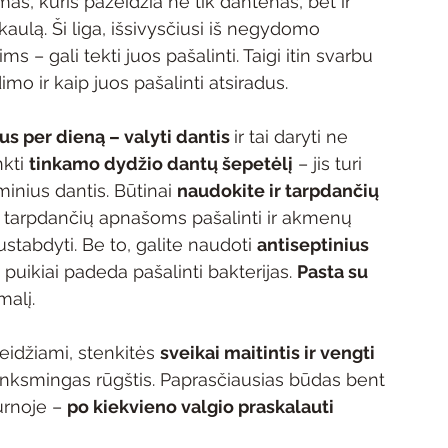
s, kuris pažeidžia ne tik dantenas, bet ir 
aulą. Ši liga, išsivysčiusi iš negydomo 
 – gali tekti juos pašalinti. Taigi itin svarbu 
mo ir kaip juos pašalinti atsiradus.
us per dieną – valyti dantis 
ir tai daryti ne 
kti 
tinkamo dydžio dantų šepetėlį
 – jis turi 
ūminius dantis. Būtinai 
naudokite ir tarpdančių 
ų tarpdančių apnašoms pašalinti ir akmenų 
tabdyti. Be to, galite naudoti 
antiseptinius 
t puikiai padeda pašalinti bakterijas. 
Pasta su 
malį.
idžiami, stenkitės 
sveikai maitintis ir vengti 
 kenksmingas rūgštis. Paprasčiausias būdas bent 
urnoje – 
po kiekvieno valgio praskalauti 