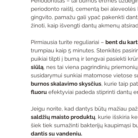
Periodontitas – tai burnos ertmės uždegima
periodonto raištį, cementą bei aleveolės k
gingvito, pamažu gali ypač pakenkti dantims
žinoti, kaip išvengti dantų akmenų atsiradi
Pirmiausia turite reguliariai – 
bent du kart
trumpiau kaip 5 minutes. Stenkitės pasirin
puikiai tilpti į burną ir lengvai pasiekti kr
siūlą
, nes tai viena pagrindinių priemoni
susidarymui sunkiai matomose vietose sus
burnos skalavimo skysčius
, kurie taip pa
fluoru
 efektyviai padeda stiprinti dantų e
Jeigu norite, kad dantys būtų mažiau paže
saldžių maisto produktų
, kurie išskiria
šiek tiek sumažinti bakterijų kaupimąsi b
dantis su vandeniu.