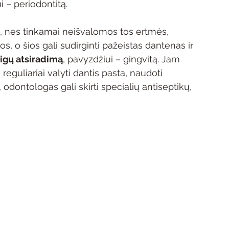
 – periodontitą.
, nes tinkamai neišvalomos tos ertmės, 
jos, o šios gali sudirginti pažeistas dantenas ir 
ligų atsiradimą
, pavyzdžiui – gingvitą. Jam 
 reguliariai valyti dantis pasta, naudoti 
, odontologas gali skirti specialių antiseptikų, 