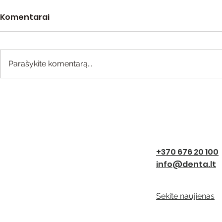
Komentarai
Parašykite komentarą...
Profesionali burnos
Kaip turėt
higiena
dantis?
+370 676 20 100
info@denta.lt
Sekite naujienas