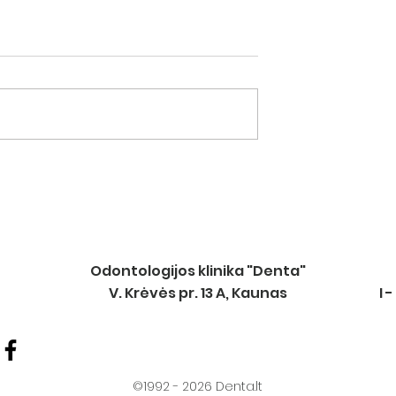
i sveikus
Fluoridas – kas, kur, kaip
kodėl?
Odontologijos klinika "Denta"
V. Krėvės pr. 13 A, Kaunas
I 
©1992 - 2026 Denta.lt