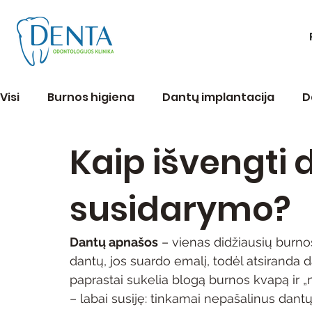
Visi
Burnos higiena
Dantų implantacija
D
Kaip išvengti
Endodontija
Estetinis plombavimas
Peri
susidarymo?
Verta žinoti
Dantų apnašos
 – vienas didžiausių burno
dantų, jos suardo emalį, todėl atsiranda 
paprastai sukelia blogą burnos kvapą ir 
– labai susiję: tinkamai nepašalinus dan