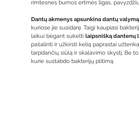
rimtesnes burnos ertmės ligas, pavyzdžiui
Dantų akmenys apsunkina dantų valymą
kuriose jie susidarę. Taigi kaupiasi bakteri
laikui bėgant sukelti 
laipsnišką dantenų 
pašalinti ir užkirsti kelią paprastai užtenka
tarpdančių siūlą ir skalavimo skystį. Be to
kurie sustabdo bakterijų plitimą.